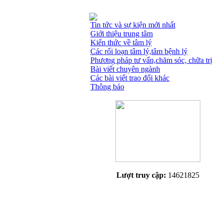
Tin tức và sự kiện mới nhất
Giới thiệu trung tâm
Kiến thức về tâm lý
Các rối loạn tâm lý,tâm bệnh lý
Phương pháp tư vấn,chăm sóc, chữa trị
Bài viết chuyên ngành
Các bài viết trao đổi khác
Thông báo
Lượt truy cập:
14621825