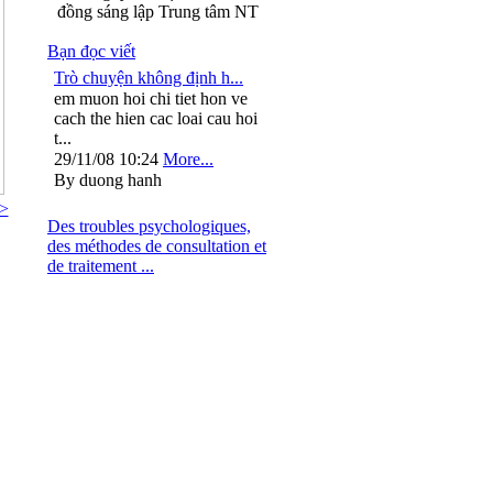
đồng sáng lập Trung tâm NT
Bạn đọc viết
Trò chuyện không định h...
em muon hoi chi tiet hon ve
cach the hien cac loai cau hoi
t...
29/11/08 10:24
More...
By duong hanh
>
Des troubles psychologiques,
des méthodes de consultation et
de traitement ...
: 024.37264563