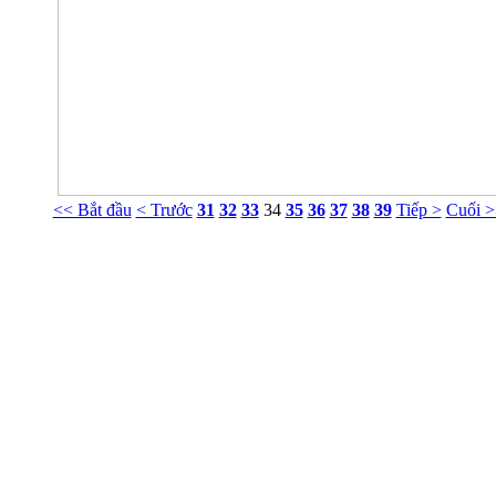
<< Bắt đầu
< Trước
31
32
33
34
35
36
37
38
39
Tiếp >
Cuối >
Phòng Tư vấn Tâm lý NT Nguyễn Khắc Viện
g 413 Nhà G23 Ngõ 14 Phố Huỳnh Thúc Kháng, Ba Đình, Hà Nội. ĐT