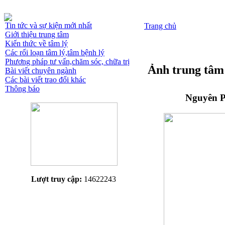
Tin tức và sự kiện mới nhất
Trang chủ
Giới thiệu trung tâm
Kiến thức về tâm lý
Các rối loạn tâm lý,tâm bệnh lý
Phương pháp tư vấn,chăm sóc, chữa trị
Ảnh trung tâm
Bài viết chuyên ngành
Các bài viết trao đổi khác
Thông báo
Nguyên P
Lượt truy cập:
14622243