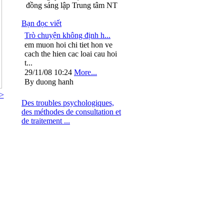
đồng sáng lập Trung tâm NT
Bạn đọc viết
Trò chuyện không định h...
em muon hoi chi tiet hon ve
cach the hien cac loai cau hoi
t...
29/11/08 10:24
More...
By duong hanh
>
Des troubles psychologiques,
des méthodes de consultation et
de traitement ...
: 024.37264563