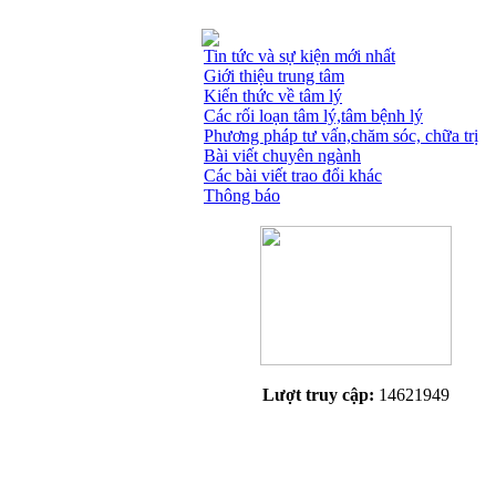
Tin tức và sự kiện mới nhất
Giới thiệu trung tâm
Kiến thức về tâm lý
Các rối loạn tâm lý,tâm bệnh lý
Phương pháp tư vấn,chăm sóc, chữa trị
Bài viết chuyên ngành
Các bài viết trao đổi khác
Thông báo
Lượt truy cập:
14621949