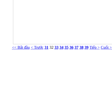
<< Bắt đầu
< Trước
31
32
33
34
35
36
37
38
39
Tiếp >
Cuối >
Phòng Tư vấn Tâm lý NT Nguyễn Khắc Viện
g 413 Nhà G23 Ngõ 14 Phố Huỳnh Thúc Kháng, Ba Đình, Hà Nội. ĐT