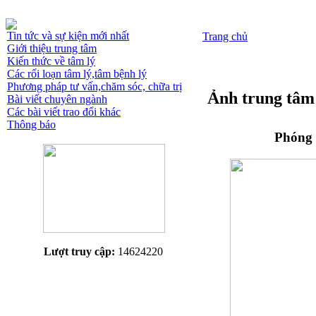
Tin tức và sự kiện mới nhất
Trang chủ
Giới thiệu trung tâm
Kiến thức về tâm lý
Các rối loạn tâm lý,tâm bệnh lý
Phương pháp tư vấn,chăm sóc, chữa trị
Ảnh trung tâm
Bài viết chuyên ngành
Các bài viết trao đổi khác
Thông báo
Phóng 
Lượt truy cập:
14624220