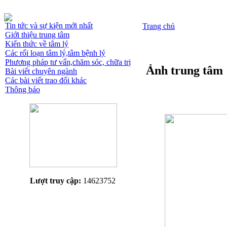
Tin tức và sự kiện mới nhất
Trang chủ
Giới thiệu trung tâm
Kiến thức về tâm lý
Các rối loạn tâm lý,tâm bệnh lý
Phương pháp tư vấn,chăm sóc, chữa trị
Ảnh trung tâm
Bài viết chuyên ngành
Các bài viết trao đổi khác
Thông báo
Lượt truy cập:
14623752