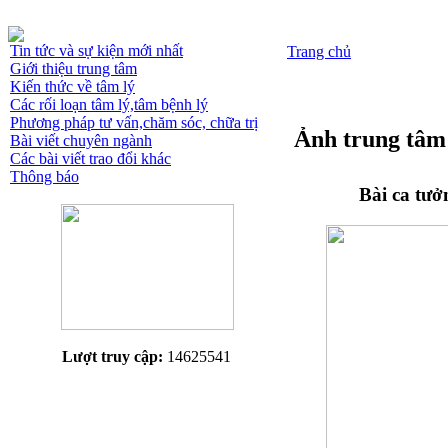
Tin tức và sự kiện mới nhất
Trang chủ
Giới thiệu trung tâm
Kiến thức về tâm lý
Các rối loạn tâm lý,tâm bệnh lý
Phương pháp tư vấn,chăm sóc, chữa trị
Ảnh trung tâm
Bài viết chuyên ngành
Các bài viết trao đổi khác
Thông báo
Bài ca tư
Lượt truy cập:
14625541