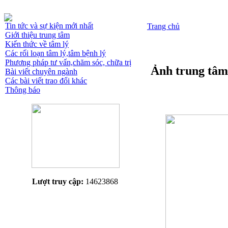
Tin tức và sự kiện mới nhất
Trang chủ
Giới thiệu trung tâm
Kiến thức về tâm lý
Các rối loạn tâm lý,tâm bệnh lý
Phương pháp tư vấn,chăm sóc, chữa trị
Ảnh trung tâm
Bài viết chuyên ngành
Các bài viết trao đổi khác
Thông báo
Lượt truy cập:
14623868