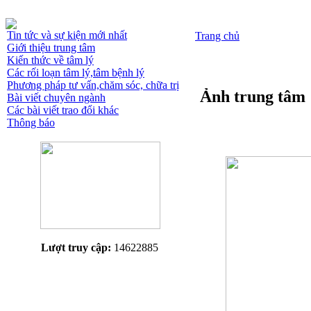
Tin tức và sự kiện mới nhất
Trang chủ
Giới thiệu trung tâm
Kiến thức về tâm lý
Các rối loạn tâm lý,tâm bệnh lý
Phương pháp tư vấn,chăm sóc, chữa trị
Ảnh trung tâm
Bài viết chuyên ngành
Các bài viết trao đổi khác
Thông báo
Lượt truy cập:
14622885