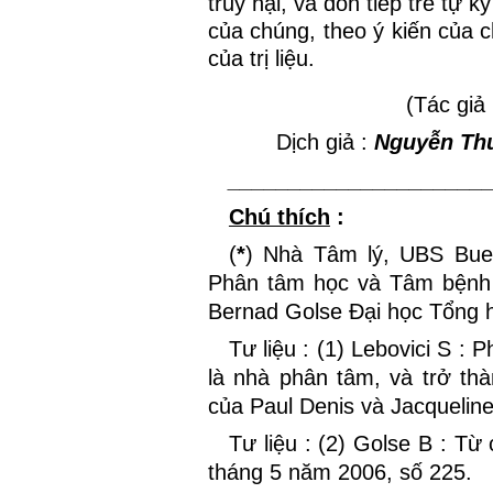
truy hại, và đón tiếp trẻ tự 
của chúng, theo ý kiến của c
của trị liệu.
(Tác giả
Dịch giả :
Nguyễn Th
_____________________
Chú thích
:
(
*
) Nhà Tâm lý, UBS Buen
Phân tâm học và Tâm bệnh 
Bernad Golse Đại học Tổng h
Tư liệu : (1) Lebovici S :
là nhà phân tâm, và trở th
của Paul Denis và Jacqueline
Tư liệu : (2) Golse B : Từ
tháng 5 năm 2006, số 225.