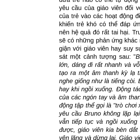
yêu cầu của giáo viên đối v
của trẻ vào các hoạt động đ
khiến trẻ khó có thể đáp ứ
nên hệ quả đó rất tai hại. T
sẽ có những phản ứng khác n
giận với giáo viên hay suy s
sát một cảnh tượng sau: "
B
lớn, dáng đi rất nhanh và vỗ
tạo ra một âm thanh kỳ lạ 
nghe giống như là tiếng còi. 
hay khi ngồi xuống. Động tác
của các ngón tay và âm than
động tập thể gọi là "trò chơi
yêu cầu Bruno không lặp lạ
vẫn tiếp tục và ngồi xuống
được, giáo viên kia bèn dắ
yên lặng và dừng lại. Giáo v