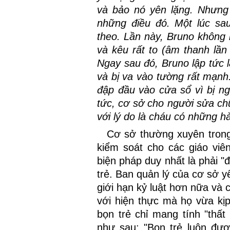
và bảo nó yên lặng. Nhưn
những điều đó. Một lúc sau
theo. Lần này, Bruno không 
và kêu rất to (âm thanh lầ
Ngay sau đó, Bruno lập tức l
và bị va vào tường rất mạnh.
đập đầu vào cửa sổ vì bị ng
tức, cơ sở cho người sửa chữ
với lý do là cháu có những h
Cơ sở thường xuyên trong
kiểm soát cho các giáo viê
biện pháp duy nhất là phải "đ
trẻ. Ban quản lý của cơ sở y
giới hạn kỷ luật hơn nữa và 
với hiện thực mà họ vừa kị
bọn trẻ chỉ mang tính "thất
như sau: "Bọn trẻ luôn đ