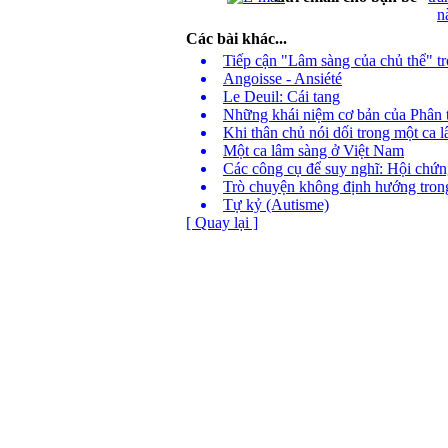
Các bài khác...
Tiếp cận "Lâm sàng của chủ thể" tro
Angoisse - Ansiété
Le Deuil: Cái tang
Những khái niệm cơ bản của Phân 
Khi thân chủ nói dối trong một ca 
Một ca lâm sàng ở Việt Nam
Các công cụ để suy nghĩ: Hội chứn
Trò chuyện không định hướng tron
Tự kỷ (Autisme)
[ Quay lại ]
Phòng Tư vấn 
Địa chỉ: Phòng 413 Nhà G23 Ngõ 14 Phố