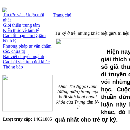
Tin tức và sự kiện mới
Trang chủ
nhất
Giới thiệu trung tâm
Kiến thức về tâm lý
Tự kỷ ở trẻ, những khác biệt giữa trị liệu
Các rối loạn tâm lý,tâm
bệnh lý
Phương pháp tư vấn,chăm
Hiện nay
sóc, chữa trị
Bài viết chuyên ngành
giải thích
Các bài viết trao đổi khác
số giả th
Thông báo
di truyền
với những
Đinh Thị Ngọc Oanh
học. Cuộ
(đứng giữa) trong một
thuần dừn
buổi sinh hoạt ngoại
khóa của Trung tâm N-
luận này 
T
khác, đó l
quả nhất cho trẻ tự kỷ.
Lượt truy cập:
14621805