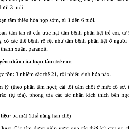
ưới 3 tuổi.
oạn tâm thiếu hòa hợp sớm, từ 3 đến 6 tuổi.
oạn tâm tan rã cấu trúc hạt tâm bệnh phân liệt trẻ em, từ
g có các thể bệnh rõ rệt như tâm bệnh phân liệt ở người 
 thanh xuân, paranoit.
ên nhân của loạn tâm trẻ em:
ực tồn: 3 nhiễm sắc thể 21, rối nhiễu sinh hóa não.
m lý (theo phân tâm học); cái tôi cắm chốt ở mức cổ sơ, t
ào (tự tỏa), phong tỏa các tác nhân kích thích bên ngo
 liệu:
ba mặt (khả năng hạn chế)
 học:
Các tâm dược giúp vượt qua các thời kỳ gay go c