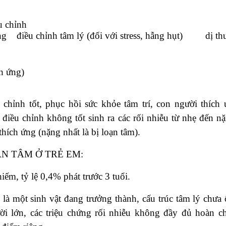
u chỉnh
ng
điều chỉnh tâm lý (đối với stress, hẫng hụt)
dị t
ch ứng)
 chỉnh tốt, phục hồi sức khỏe tâm trí, con người thích
 điều chỉnh không tốt sinh ra các rối nhiễu từ nhẹ đến n
hích ứng (nặng nhất là bị loạn tâm).
N TÂM Ở TRẺ EM:
hiếm, tỷ lệ 0,4% phát trước 3 tuổi.
ẻ là một sinh vật đang trưởng thành, cấu trúc tâm lý chưa
i lớn, các triệu chứng rối nhiễu không đầy đủ hoàn ch