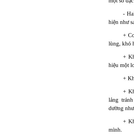
một số đặc
- Ha
hiện như s
+ Co
lùng, khó 
+ Kh
hiệu một l
+ Kh
+ Kh
lảng trán
dường như
+ Kh
mình.