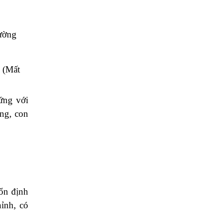
hường
(Mất
 ứng với
ặng, con
 ổn định
ỉnh, có