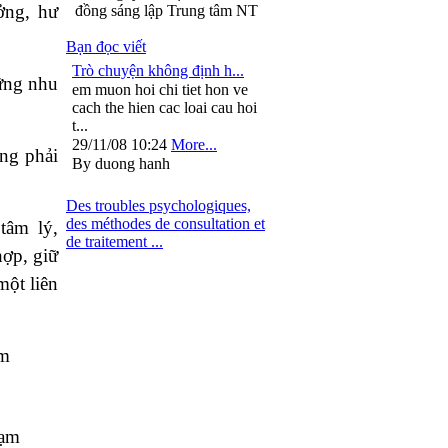
ởng, hư
đồng sáng lập Trung tâm NT
Bạn đọc viết
Trò chuyện không định h...
ững nhu
em muon hoi chi tiet hon ve
cach the hien cac loai cau hoi
t...
29/11/08 10:24
More...
ờng phải
By duong hanh
Des troubles psychologiques,
des méthodes de consultation et
tâm lý,
de traitement ...
hợp, giữ
một liên
âm
hạm