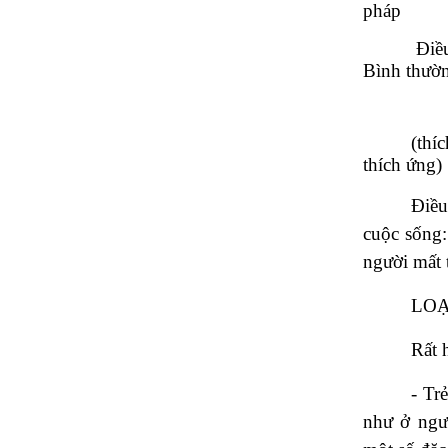
pháp
Điề
Bình thườ
(thí
thích ứng)
Điều
cuộc sống:
người mất t
LOẠ
Rất 
- Tr
như ở ngườ