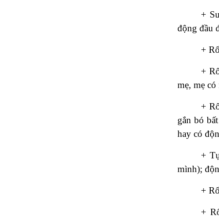
+ Su
động đầu đ
+ Rố
+ Rố
mẹ, mẹ có 
+ Rố
gắn bó bấ
hay có độn
+ Tự
mình); độn
+ Rố
+ Rố