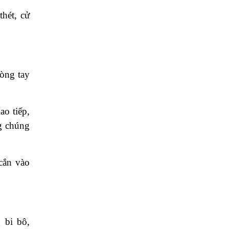
hét, cử
òng tay
o tiếp,
g chúng
 cắn vào
 bi bô,