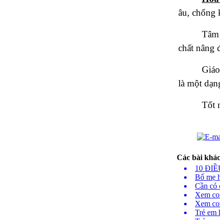
âu, chống 
Tâm 
chất nâng 
Giáo
là một dạn
Tốt 
Các bài khác.
10 ĐI
Bố mẹ 
Cần có 
Xem con
Xem con
Trẻ em 