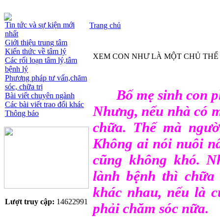
Tin tức và sự kiện mới
Trang chủ
nhất
Giới thiệu trung tâm
Kiến thức về tâm lý
XEM CON NHƯ LÀ MỘT CHỦ THỂ
Các rối loạn tâm lý,tâm
bệnh lý
Phương pháp tư vấn,chăm
sóc, chữa trị
Bố mẹ sinh con p
Bài viết chuyên ngành
Các bài viết trao đổi khác
Nhưng, nếu nhà có mộ
Thông báo
chữa. Thế mà người
Không ai nói nuôi n
cũng không khó. N
lành bệnh thì chữa
khác nhau, nếu là 
Lượt truy cập:
14622991
phải chăm sóc nữa.