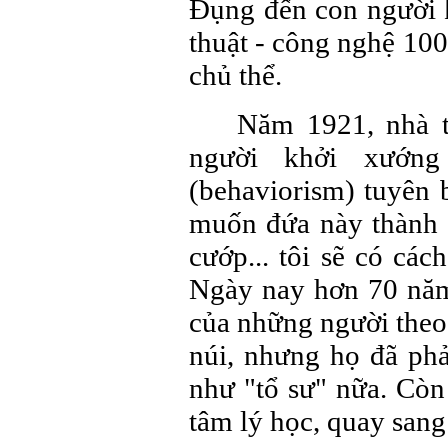
Đụng đến con người k
thuật - công nghệ 10
chủ thể.
Năm 1921, nhà t
người khởi xướn
(behaviorism) tuyên b
muốn đứa này thành 
cướp... tôi sẽ có cá
Ngày nay hơn 70 năm
của những người theo
núi, nhưng họ đã ph
như "tổ sư" nữa. Còn
tâm lý học, quay san