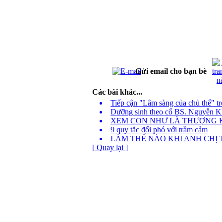
Gửi email cho bạn bè
Các bài khác...
Tiếp cận "Lâm sàng của chủ thể" tro
Dưỡng sinh theo cố BS. Nguyễn K
XEM CON NHƯ LÀ THƯỢNG
9 quy tắc đối phó với trầm cảm
LÀM THẾ NÀO KHI ANH CHỊ
[ Quay lại ]
Phòng T
Địa chỉ: Phòng 413 Nhà G23 Ngõ 